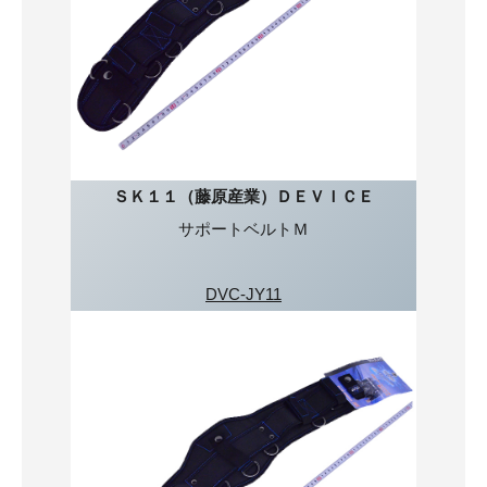
ＳＫ１１（藤原産業）ＤＥＶＩＣＥ
サポートベルトＭ
DVC-JY11