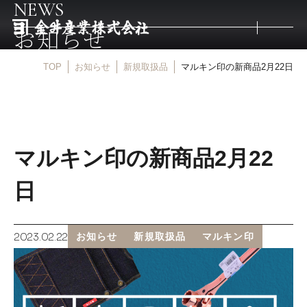
NEWS
お知らせ
TOP
お知らせ
新規取扱品
マルキン印の新商品2月22日
トップ
取扱商品
マルキン印の新商品2月22
取扱メーカー
日
金井産業の強み
2023.02.22
お知らせ
新規取扱品
マルキン印
マルキン印
庖斬巴