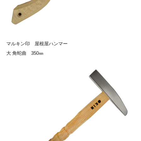
マルキン印 屋根屋ハンマー
大 角蛇曲 350㎜