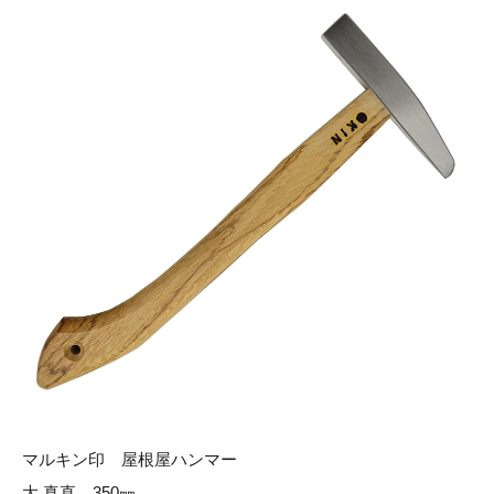
マルキン印 屋根屋ハンマー
大 真直 350㎜