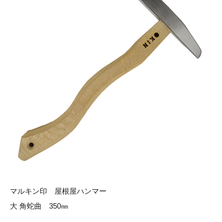
マルキン印 屋根屋ハンマー
大 角蛇曲 350㎜