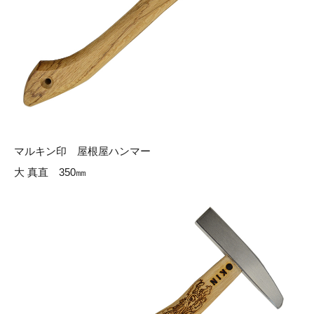
マルキン印 屋根屋ハンマー
大 真直 350㎜