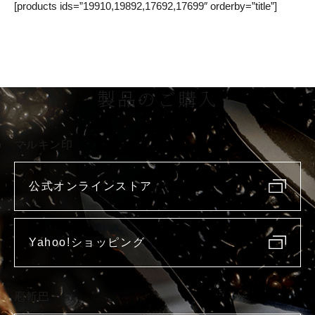
[products ids=”19910,19892,17692,17699″ orderby=”title”]
製品のご購入
マルキン印
公式オンラインストア
Yahoo!ショッピング
庖斬巴