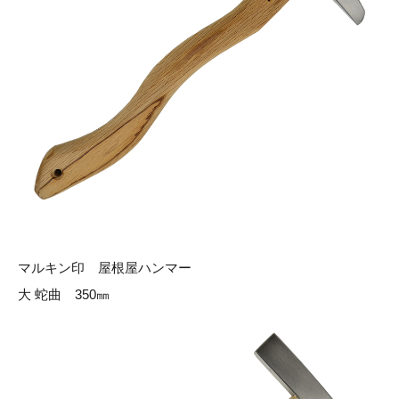
マルキン印 屋根屋ハンマー
大 蛇曲 350㎜