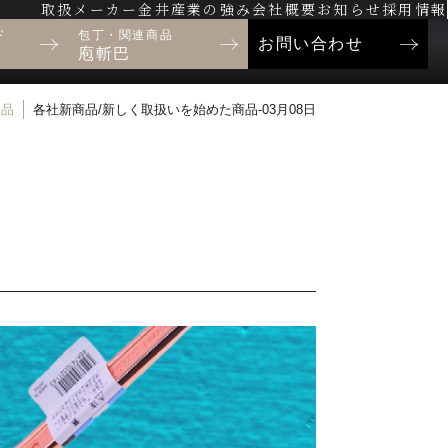
取扱メーカー
金井産業の強み
会社概要
お知らせ
採用情報
ド
包丁・関連商品
お問い合わせ
庖斬巴
扱品
各社新商品/新しく取扱いを始めた商品-03月08日