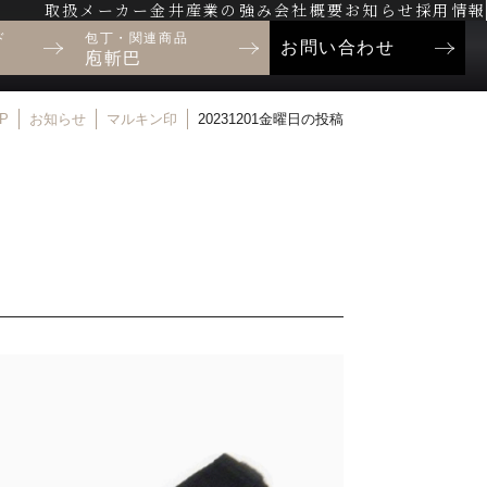
取扱メーカー
金井産業の強み
会社概要
お知らせ
採用情報
ド
包丁・関連商品
お問い合わせ
庖斬巴
P
お知らせ
マルキン印
20231201金曜日の投稿