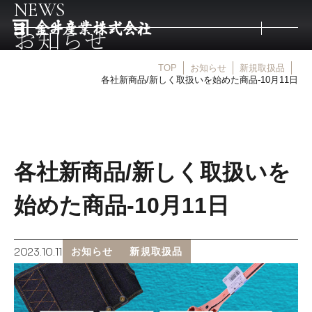
NEWS
お知らせ
TOP
お知らせ
新規取扱品
トップ
各社新商品/新しく取扱いを始めた商品-10月11日
取扱商品
各社新商品/新しく取扱いを
取扱メーカー
始めた商品-10月11日
金井産業の強み
2023.10.11
お知らせ
新規取扱品
マルキン印
庖斬巴