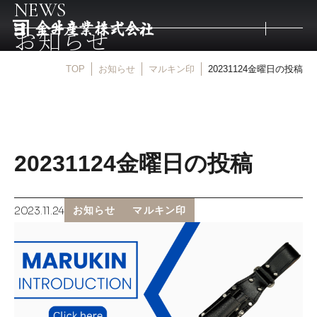
NEWS
お知らせ
TOP
お知らせ
マルキン印
20231124金曜日の投稿
トップ
取扱商品
20231124金曜日の投稿
取扱メーカー
2023.11.24
お知らせ
マルキン印
金井産業の強み
マルキン印
庖斬巴