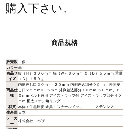
購入下さい。
商品規格
販売数
１個
カラー
黒
商品サ
縦（Ｈ）３００ｍｍ 幅（Ｗ）６０ｍｍ 奥（Ｄ）５５ｍｍ 重量
イズ
（Ｇ）１５０ｇ
内側差し口２０ｍｍ×２０ｍｍ 内側差込部分９５ｍｍ 外側差
商品仕
し口２５ｍｍ×１５ｍｍ 外側差込部分７０ｍｍ ５０ｍｍ、６
様
０ｍｍベルト兼用 アイストラップ付 アイストラップ部分４０
ｍｍ 極太ステン角リング
材質
本体：牛黒床皮 金具：スチールメッキ ステンレス
生産国
日本
メーカ
株式会社 コヅチ
ー