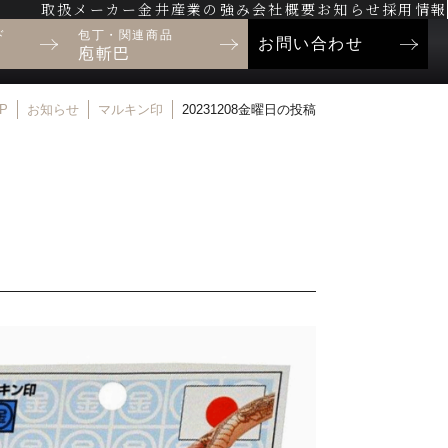
取扱メーカー
金井産業の強み
会社概要
お知らせ
採用情報
ド
包丁・関連商品
お問い合わせ
庖斬巴
P
お知らせ
マルキン印
20231208金曜日の投稿