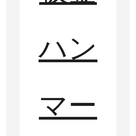
ハン
マー