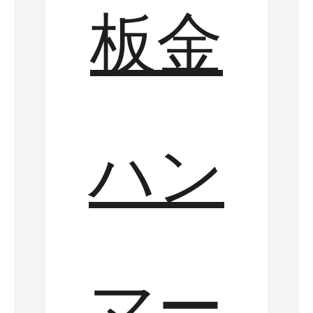
板金
ハン
マー