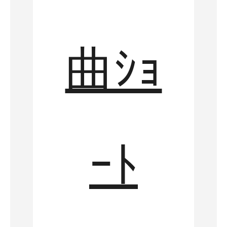
曲ｼｮ
ｰﾄ