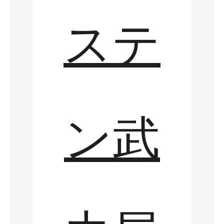
ステ
ン武