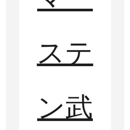
ステ
ン武