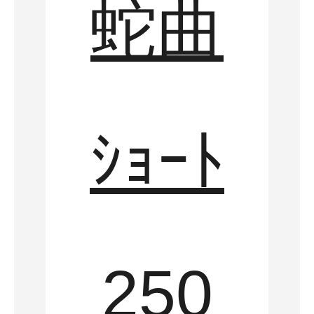
蛇曲
ｼｮｰﾄ
250