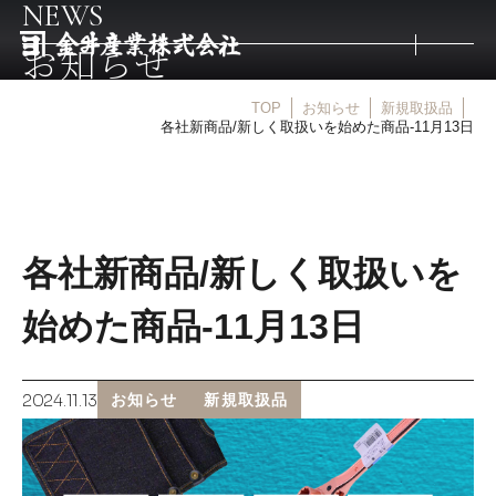
NEWS
お知らせ
TOP
お知らせ
新規取扱品
トップ
各社新商品/新しく取扱いを始めた商品-11月13日
取扱商品
各社新商品/新しく取扱いを
取扱メーカー
始めた商品-11月13日
金井産業の強み
2024.11.13
お知らせ
新規取扱品
マルキン印
庖斬巴