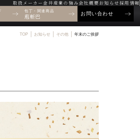
取扱メーカー
金井産業の強み
会社概要
お知らせ
採用情報
ド
包丁・関連商品
お問い合わせ
庖斬巴
TOP
お知らせ
その他
年末のご挨拶