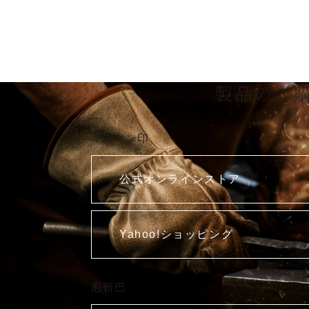
製品のご
マルキン印
公式オンラインストア
Yahoo!ショッピング
庖斬巴