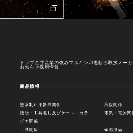
トップ
金井産業の強み
マルキン印
庖斬巴
取扱メーカ
お知らせ
採用情報
商品情報
墜落制止用器具関係
溶接関係
腰袋・工具差し及びケース・カラ
電気・電源関
ビナ関係
工具関係
確認用品