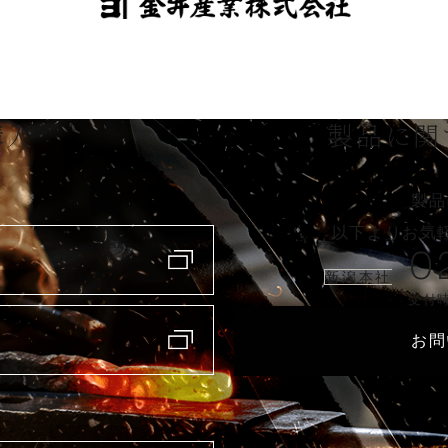
購入
製品に関
製品
以下よりお気
0
新潟本社
受付時
お問