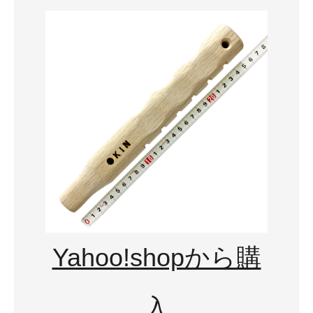
Yahoo!shopから購
入