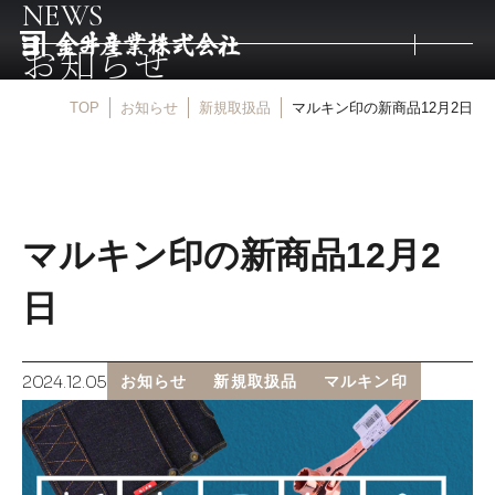
NEWS
お知らせ
TOP
お知らせ
新規取扱品
マルキン印の新商品12月2日
トップ
取扱商品
マルキン印の新商品12月2
取扱メーカー
日
金井産業の強み
2024.12.05
お知らせ
新規取扱品
マルキン印
マルキン印
庖斬巴