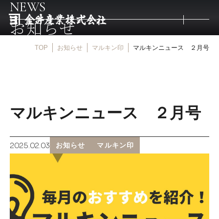
NEWS
お知らせ
TOP
お知らせ
マルキン印
マルキンニュース ２月号
トップ
取扱商品
マルキンニュース ２月号
取扱メーカー
2025.02.03
お知らせ
マルキン印
金井産業の強み
マルキン印
庖斬巴