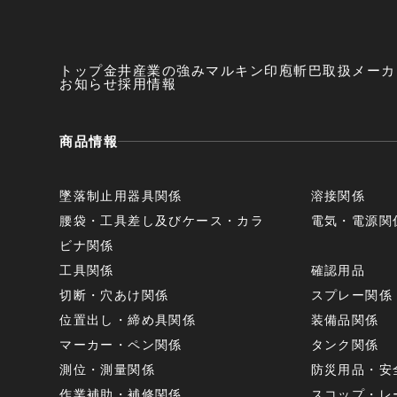
トップ
金井産業の強み
マルキン印
庖斬巴
取扱メーカ
お知らせ
採用情報
商品情報
墜落制止用器具関係
溶接関係
腰袋・工具差し及びケース・カラ
電気・電源関
ビナ関係
工具関係
確認用品
切断・穴あけ関係
スプレー関係
位置出し・締め具関係
装備品関係
マーカー・ペン関係
タンク関係
測位・測量関係
防災用品・安
作業補助・補修関係
スコップ・レ