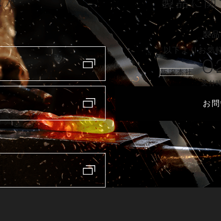
購入
製品に関
製品
以下よりお気
0
新潟本社
受付時
お問