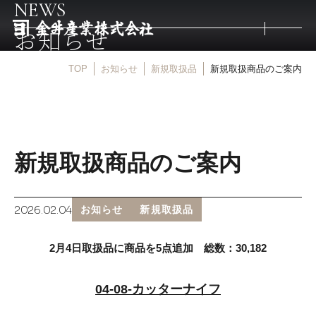
NEWS
お知らせ
TOP
お知らせ
新規取扱品
新規取扱商品のご案内
トップ
取扱商品
新規取扱商品のご案内
取扱メーカー
2026.02.04
お知らせ
新規取扱品
金井産業の強み
2月4日取扱品に商品を5点追加 総数：30,182
マルキン印
04-08-カッターナイフ
庖斬巴