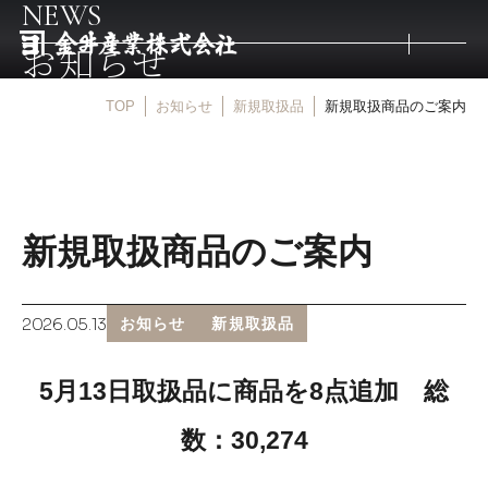
NEWS
お知らせ
TOP
お知らせ
新規取扱品
新規取扱商品のご案内
トップ
取扱商品
新規取扱商品のご案内
取扱メーカー
2026.05.13
お知らせ
新規取扱品
金井産業の強み
5月13日取扱品に商品を8点追加 総
マルキン印
数：30,274
庖斬巴