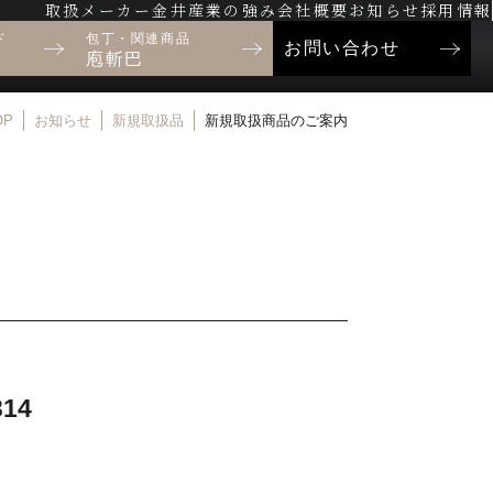
取扱メーカー
金井産業の強み
会社概要
お知らせ
採用情報
ド
包丁・関連商品
お問い合わせ
庖斬巴
OP
お知らせ
新規取扱品
新規取扱商品のご案内
14