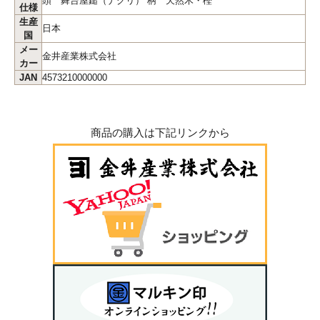
頭 舞台屋鎚（ナグリ） 柄 天然木・樫
仕様
生産
日本
国
メー
金井産業株式会社
カー
JAN
4573210000000
商品の購入は下記リンクから