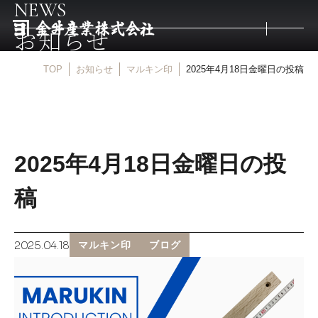
NEWS
お知らせ
TOP
お知らせ
マルキン印
2025年4月18日金曜日の投稿
トップ
取扱商品
2025年4月18日金曜日の投
取扱メーカー
稿
金井産業の強み
2025.04.18
マルキン印
ブログ
マルキン印
庖斬巴