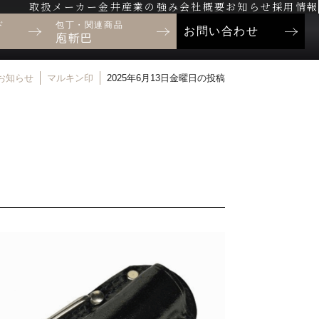
取扱メーカー
金井産業の強み
会社概要
お知らせ
採用情報
ド
包丁・関連商品
お問い合わせ
庖斬巴
お知らせ
マルキン印
2025年6月13日金曜日の投稿