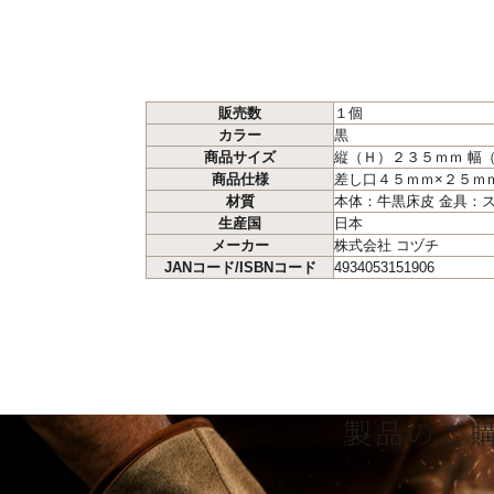
販売数
１個
カラー
黒
商品サイズ
縦（Ｈ）２３５ｍｍ 幅
商品仕様
差し口４５ｍｍ×２５ｍ
材質
本体：牛黒床皮 金具：
生産国
日本
メーカー
株式会社 コヅチ
JANコード/ISBNコード
4934053151906
製品のご