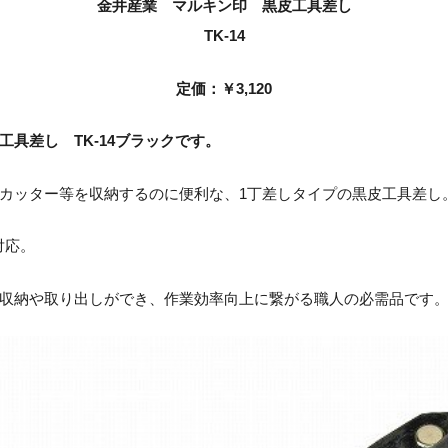
金井産業 マルキン印 黒皮工具差し
TK-14
定価：￥3,120
具差し TK-14ブラックです。
カッター等を収納するのに便利な、1丁差しタイプの黒皮工具差し
対応。
収納や取り出しができ、作業効率向上に繋がる職人の必需品です