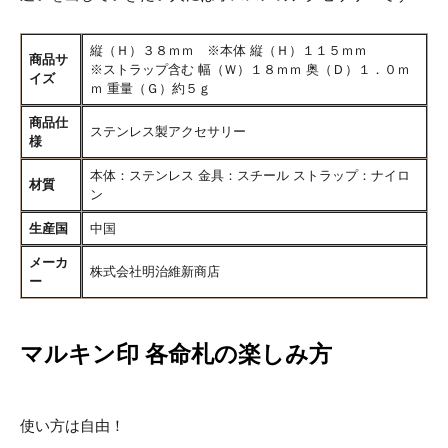
縦（Ｈ）３８ｍｍ ※本体 縦（Ｈ）１１５ｍｍ
商品サ
※ストラップ含む 幅（Ｗ）１８ｍｍ 奥（Ｄ）１．０ｍ
イズ
ｍ 重量（Ｇ）約５ｇ
商品仕
ステンレス製アクセサリー
様
本体：ステンレス 金具：スチール ストラップ：ナイロ
材質
ン
生産国
中国
メーカ
株式会社明治維新商店
ー
マルキン印 各命札の楽しみ方
使い方は自由！