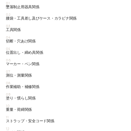
01
墜落制止用器具関係
02
腰袋・工具差し及びケース・カラビナ関係
03
工具関係
04
切断・穴あけ関係
05
位置出し・締め具関係
06
マーカー・ペン関係
07
測位・測量関係
08
作業補助・補修関係
09
塗り・慣らし関係
10
重量・荷締関係
11
ストラップ・安全コード関係
12