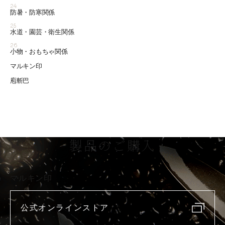
24
防暑・防寒関係
25
水道・園芸・衛生関係
26
小物・おもちゃ関係
マルキン印
庖斬巴
製品のご購入
マルキン印
公式オンラインストア