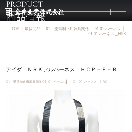
PRODUCT
商品情報
TOP
取扱商品
01 – 墜落制止用器具関係
01-01-ハーネス
トップ
01-01-ハーネス＿NRK
取扱商品
アイダ ＮＲＫフルハーネス ＨＣＰ－Ｆ－ＢＬ
取扱メーカー
01 – 墜落制止用器具関係
01-01-ハーネス
01-01-ハーネス＿NRK
金井産業の強み
マルキン印
庖斬巴