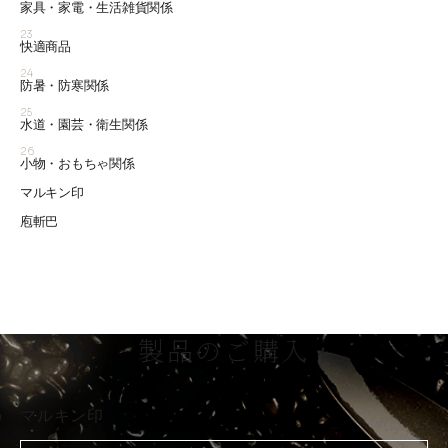
家具・家電・生活雑貨関係
23
快適商品
24
防暑・防寒関係
25
水道・園芸・衛生関係
26
小物・おもちゃ関係
マルキン印
庖斬巴
製品のご購入
マルキン印