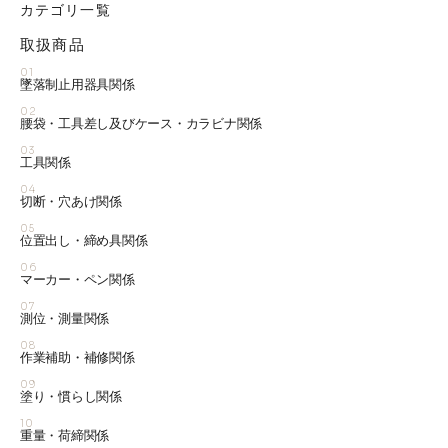
カテゴリ一覧
取扱商品
01
墜落制止用器具関係
02
腰袋・工具差し及びケース・カラビナ関係
03
工具関係
04
切断・穴あけ関係
05
位置出し・締め具関係
06
マーカー・ペン関係
07
測位・測量関係
08
作業補助・補修関係
09
塗り・慣らし関係
10
重量・荷締関係