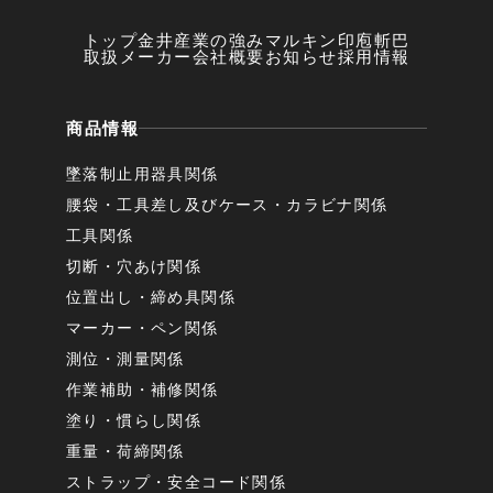
トップ
金井産業の強み
マルキン印
庖斬巴
取扱メーカー
会社概要
お知らせ
採用情報
商品情報
墜落制止用器具関係
腰袋・工具差し及びケース・カラビナ関係
工具関係
切断・穴あけ関係
位置出し・締め具関係
マーカー・ペン関係
測位・測量関係
作業補助・補修関係
塗り・慣らし関係
重量・荷締関係
ストラップ・安全コード関係