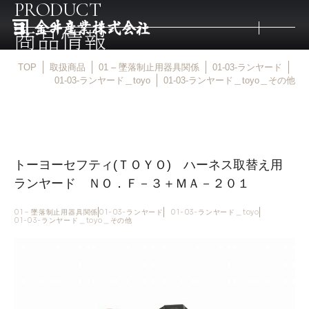
PRODUCT
商品情報
TOP
取扱商品
01 – 墜落制止用器具関係
01-03-ランヤード
トップ
01-03-ランヤード＿toyo
01-03-ランヤード＿toyo＿その他
取扱商品
トーヨーセフティ(ＴＯＹＯ) ハーネス取替え用
取扱メーカー
ランヤード ＮＯ．Ｆ－３＋ＭＡ－２０１
金井産業の強み
01 – 墜落制止用器具関係
01-03-ランヤード
01-03-ランヤード＿toyo
01-03-ランヤード＿toyo＿その他
マルキン印
庖斬巴