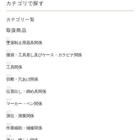
カテゴリで探す
カテゴリ一覧
取扱商品
01
墜落制止用器具関係
02
腰袋・工具差し及びケース・カラビナ関係
03
工具関係
04
切断・穴あけ関係
05
位置出し・締め具関係
06
マーカー・ペン関係
07
測位・測量関係
08
作業補助・補修関係
09