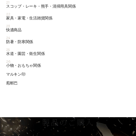
21
スコップ・レーキ・熊手・清掃用具関係
22
家具・家電・生活雑貨関係
23
快適商品
24
防暑・防寒関係
25
水道・園芸・衛生関係
26
小物・おもちゃ関係
マルキン印
庖斬巴
製品のご購入