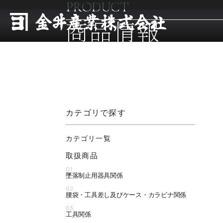
PRODUCT
商品情報
カテゴリで探す
カテゴリ一覧
取扱商品
01
墜落制止用器具関係
02
腰袋・工具差し及びケース・カラビナ関係
03
工具関係