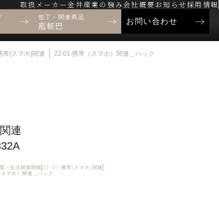
取扱メーカー
金井産業の強み
会社概要
お知らせ
採用情報
ド
包丁・関連商品
お問い合わせ
庖斬巴
1-携帯(スマホ)関連
22-01-携帯（スマホ）関連＿ハック
関連
32A
・家電・生活雑貨関係
22-01-携帯(スマホ)関連
帯（スマホ）関連＿ハック