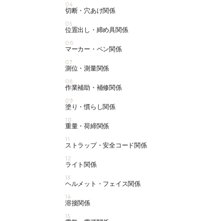
04
切断・穴あけ関係
05
位置出し・締め具関係
06
マーカー・ペン関係
07
測位・測量関係
08
作業補助・補修関係
09
塗り・慣らし関係
10
重量・荷締関係
11
ストラップ・安全コード関係
12
ライト関係
13
ヘルメット・フェイス関係
14
溶接関係
15