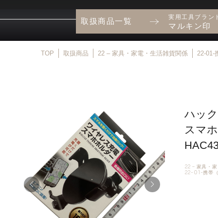
実用工具ブラン
取扱商品一覧
マルキン印
TOP
取扱商品
22 – 家具・家電・生活雑貨関係
22-0
ハック
スマホ
HAC43
22 – 家具
22-01-携