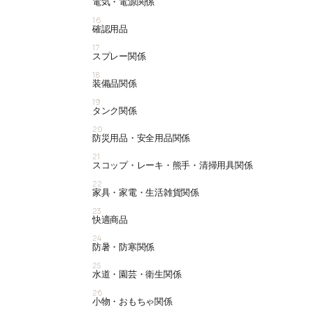
電気・電源関係
16
確認用品
17
スプレー関係
18
装備品関係
19
タンク関係
20
防災用品・安全用品関係
21
スコップ・レーキ・熊手・清掃用具関係
22
家具・家電・生活雑貨関係
23
快適商品
24
防暑・防寒関係
25
水道・園芸・衛生関係
26
小物・おもちゃ関係