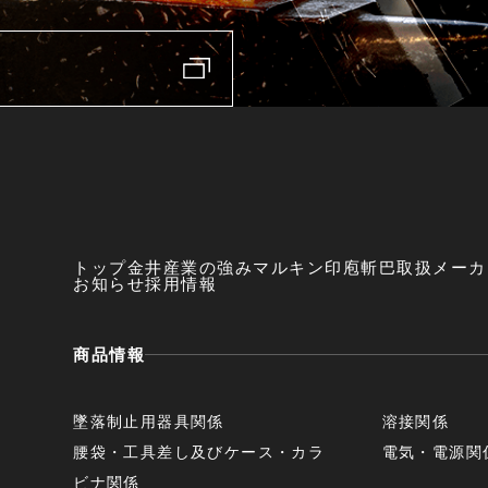
トップ
金井産業の強み
マルキン印
庖斬巴
取扱メーカ
お知らせ
採用情報
商品情報
墜落制止用器具関係
溶接関係
腰袋・工具差し及びケース・カラ
電気・電源関
ビナ関係