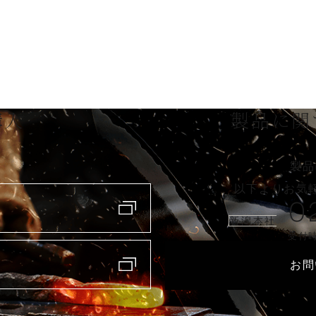
購入
製品に関
製品
以下よりお気
0
新潟本社
受付時
お問