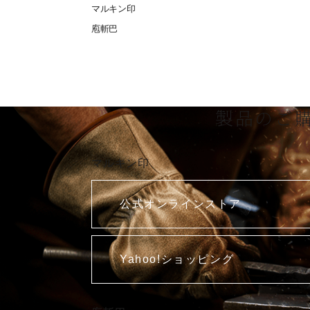
マルキン印
庖斬巴
製品のご
マルキン印
公式オンラインストア
Yahoo!ショッピング