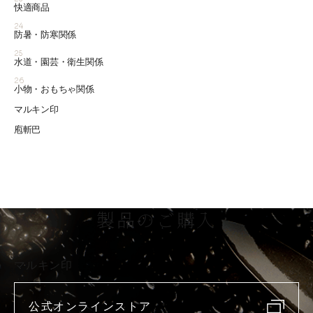
快適商品
24
防暑・防寒関係
25
水道・園芸・衛生関係
26
小物・おもちゃ関係
マルキン印
庖斬巴
製品のご購入
マルキン印
公式オンラインストア