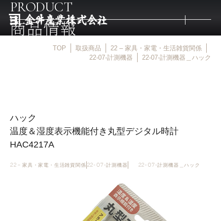
PRODUCT
商品情報
TOP
取扱商品
22 – 家具・家電・生活雑貨関係
トップ
22-07-計測機器
22-07-計測機器＿ハック
取扱商品
ハック
取扱メーカー
温度＆湿度表示機能付き丸型デジタル時計
HAC4217A
金井産業の強み
22 – 家具・家電・生活雑貨関係
22-07-計測機器
22-07-計測機器＿ハック
マルキン印
庖斬巴