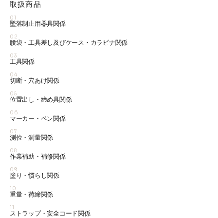
取扱商品
01
墜落制止用器具関係
02
腰袋・工具差し及びケース・カラビナ関係
03
工具関係
04
切断・穴あけ関係
05
位置出し・締め具関係
06
マーカー・ペン関係
07
測位・測量関係
08
作業補助・補修関係
09
塗り・慣らし関係
10
重量・荷締関係
11
ストラップ・安全コード関係