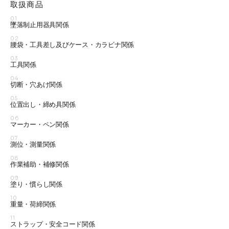
取扱商品
01
墜落制止用器具関係
02
腰袋・工具差し及びケース・カラビナ関係
03
工具関係
04
切断・穴あけ関係
05
位置出し・締め具関係
06
マーカー・ペン関係
07
測位・測量関係
08
作業補助・補修関係
09
塗り・慣らし関係
10
重量・荷締関係
11
ストラップ・安全コード関係