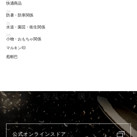
快適商品
24
防暑・防寒関係
25
水道・園芸・衛生関係
26
小物・おもちゃ関係
マルキン印
庖斬巴
製品のご購入
マルキン印
公式オンラインストア