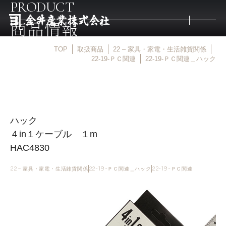
PRODUCT
商品情報
TOP
取扱商品
22 – 家具・家電・生活雑貨関係
トップ
22-19-ＰＣ関連
22-19-ＰＣ関連＿ハック
取扱商品
ハック
取扱メーカー
４in１ケーブル １m
HAC4830
金井産業の強み
22 – 家具・家電・生活雑貨関係
22-19-ＰＣ関連＿ハック
22-19-ＰＣ関連
マルキン印
庖斬巴