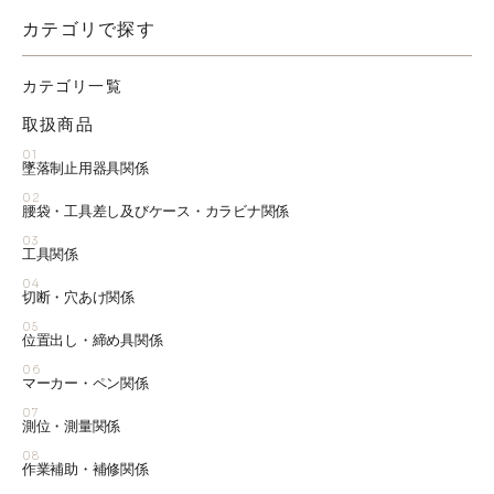
カテゴリで探す
カテゴリ一覧
取扱商品
01
墜落制止用器具関係
02
腰袋・工具差し及びケース・カラビナ関係
03
工具関係
04
切断・穴あけ関係
05
位置出し・締め具関係
06
マーカー・ペン関係
07
測位・測量関係
08
作業補助・補修関係