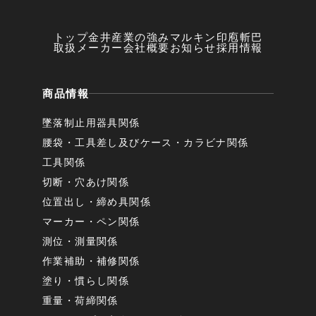
トップ
金井産業の強み
マルキン印
庖斬巴
取扱メーカー
会社概要
お知らせ
採用情報
商品情報
墜落制止用器具関係
腰袋・工具差し及びケース・カラビナ関係
工具関係
切断・穴あけ関係
位置出し・締め具関係
マーカー・ペン関係
測位・測量関係
作業補助・補修関係
塗り・慣らし関係
重量・荷締関係