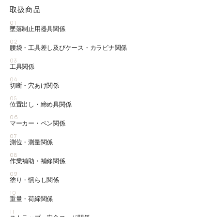
取扱商品
01
墜落制止用器具関係
02
腰袋・工具差し及びケース・カラビナ関係
03
工具関係
04
切断・穴あけ関係
05
位置出し・締め具関係
06
マーカー・ペン関係
07
測位・測量関係
08
作業補助・補修関係
09
塗り・慣らし関係
10
重量・荷締関係
11