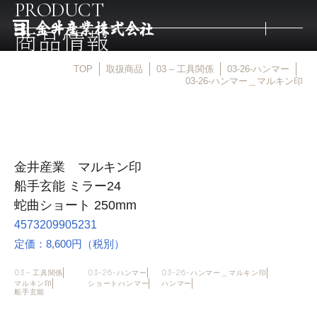
PRODUCT
商品情報
TOP
取扱商品
03 – 工具関係
03-26-ハンマー
トップ
03-26-ハンマー＿マルキン印
取扱商品
金井産業 マルキン印
取扱メーカー
船手玄能 ミラー24
蛇曲ショート 250mm
金井産業の強み
4573209905231
定価：8,600円（税別）
マルキン印
03 – 工具関係
03-26-ハンマー
03-26-ハンマー＿マルキン印
マルキン印
ショートハンマー
ハンマー
船手玄能
庖斬巴