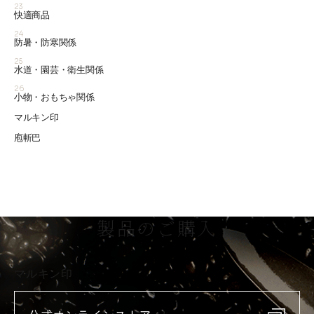
23
快適商品
24
防暑・防寒関係
25
水道・園芸・衛生関係
26
小物・おもちゃ関係
マルキン印
庖斬巴
製品のご購入
マルキン印