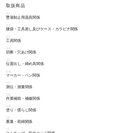
取扱商品
01
墜落制止用器具関係
02
腰袋・工具差し及びケース・カラビナ関係
03
工具関係
04
切断・穴あけ関係
05
位置出し・締め具関係
06
マーカー・ペン関係
07
測位・測量関係
08
作業補助・補修関係
09
塗り・慣らし関係
10
重量・荷締関係
11