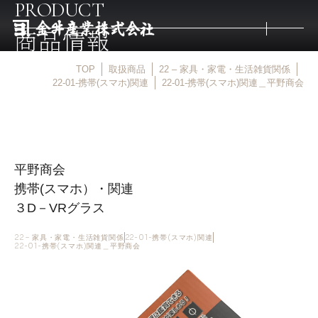
PRODUCT
商品情報
TOP
取扱商品
22 – 家具・家電・生活雑貨関係
トップ
22-01-携帯(スマホ)関連
22-01-携帯(スマホ)関連＿平野商会
取扱商品
平野商会
取扱メーカー
携帯(スマホ）・関連
３D－VRグラス
金井産業の強み
22 – 家具・家電・生活雑貨関係
22-01-携帯(スマホ)関連
22-01-携帯(スマホ)関連＿平野商会
マルキン印
庖斬巴