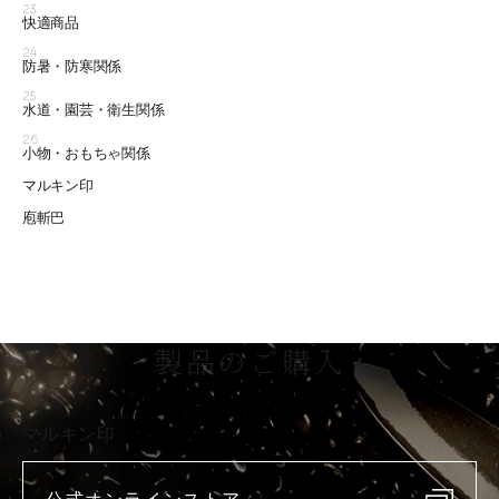
23
快適商品
24
防暑・防寒関係
25
水道・園芸・衛生関係
26
小物・おもちゃ関係
マルキン印
庖斬巴
製品のご購入
マルキン印