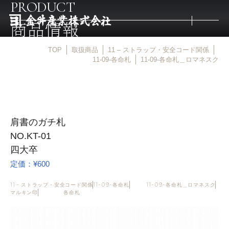
PRODUCT
商品情報
TOP
取扱商品
11 – ストラップ・安全コード関係
トップ
11-09-各命札
11-09-各命札＿ロマネスク
取扱商品
肩書のガチ札
取扱メーカー
NO.KT-01
四大卒
金井産業の強み
定価：¥600
11 – ストラップ・安全コード関係
11-09-各命札
11-09-各命札＿ロマネスク
マルキン印
マルキン印
各命札
庖斬巴