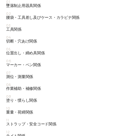
01
墜落制止用器具関係
02
腰袋・工具差し及びケース・カラビナ関係
03
工具関係
04
切断・穴あけ関係
05
位置出し・締め具関係
06
マーカー・ペン関係
07
測位・測量関係
08
作業補助・補修関係
09
塗り・慣らし関係
10
重量・荷締関係
11
ストラップ・安全コード関係
12
ライト関係