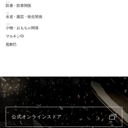
24
防暑・防寒関係
25
水道・園芸・衛生関係
26
小物・おもちゃ関係
マルキン印
庖斬巴
製品のご購入
マルキン印
公式オンラインストア