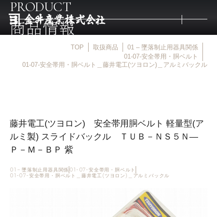
PRODUCT
商品情報
TOP
取扱商品
01 – 墜落制止用器具関係
トップ
01-07-安全帯用・胴ベルト
01-07-安全帯用・胴ベルト＿藤井電工(ツヨロン)＿アルミバックル
取扱商品
取扱メーカー
藤井電工(ツヨロン) 安全帯用胴ベルト 軽量型(ア
ルミ製) スライドバックル ＴＵＢ－ＮＳ５Ｎ―
金井産業の強み
Ｐ－Ｍ－ＢＰ 紫
01 – 墜落制止用器具関係
01-07-安全帯用・胴ベルト
01-07-安全帯用・胴ベルト＿藤井電工(ツヨロン)＿アルミバックル
マルキン印
庖斬巴