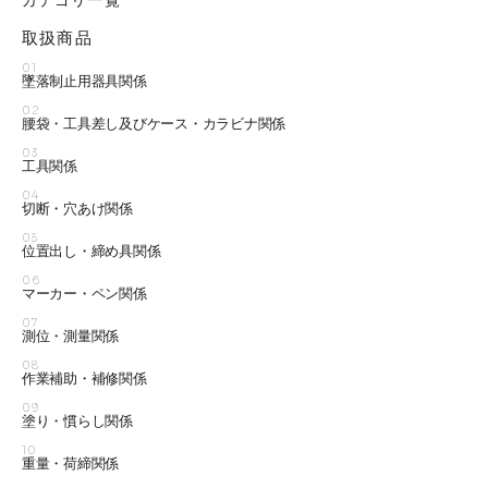
カテゴリ一覧
取扱商品
01
墜落制止用器具関係
02
腰袋・工具差し及びケース・カラビナ関係
03
工具関係
04
切断・穴あけ関係
05
位置出し・締め具関係
06
マーカー・ペン関係
07
測位・測量関係
08
作業補助・補修関係
09
塗り・慣らし関係
10
重量・荷締関係