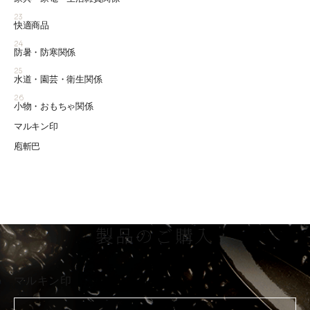
23
快適商品
24
防暑・防寒関係
25
水道・園芸・衛生関係
26
小物・おもちゃ関係
マルキン印
庖斬巴
製品のご購入
マルキン印