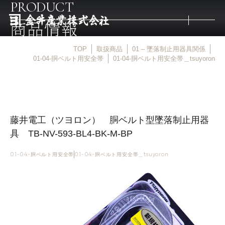
PRODUCT
商品情報
TOP
取扱商品
01 – 墜落制止用器具関係
トップ
01-04-胴ベルト用安全帯
01-04-胴ベルト用安全帯＿tsuyoron
取扱商品
藤井電工（ツヨロン） 胴ベルト型墜落制止用器
取扱メーカー
具 TB-NV-593-BL4-BK-M-BP
金井産業の強み
01-04-胴ベルト用安全帯
01-04-胴ベルト用安全帯＿tsuyoron
マルキン印
庖斬巴