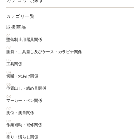
カテゴリで探す
カテゴリ一覧
取扱商品
01
墜落制止用器具関係
02
腰袋・工具差し及びケース・カラビナ関係
03
工具関係
04
切断・穴あけ関係
05
位置出し・締め具関係
06
マーカー・ペン関係
07
測位・測量関係
08
作業補助・補修関係
09
塗り・慣らし関係