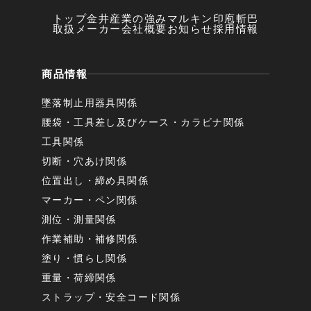
トップ
金井産業の強み
マルキン印
庖斬巴
取扱メーカー
会社概要
お知らせ
採用情報
商品情報
墜落制止用器具関係
腰袋・工具差し及びケース・カラビナ関係
工具関係
切断・穴あけ関係
位置出し・締め具関係
マーカー・ペン関係
測位・測量関係
作業補助・補修関係
塗り・慣らし関係
重量・荷締関係
ストラップ・安全コード関係