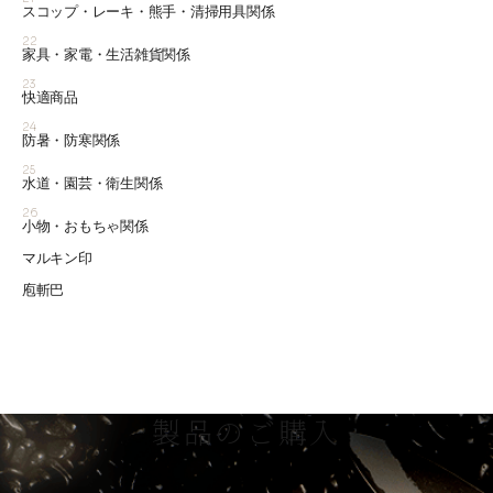
スコップ・レーキ・熊手・清掃用具関係
22
家具・家電・生活雑貨関係
23
快適商品
24
防暑・防寒関係
25
水道・園芸・衛生関係
26
小物・おもちゃ関係
マルキン印
庖斬巴
製品のご購入