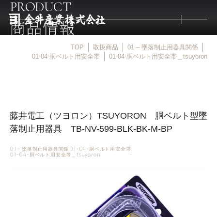
PRODUCT
商品情報
TOP
取扱商品
01 – 墜落制止用器具関係
トップ
01-04-胴ベルト用安全帯
01-04-胴ベルト用安全帯＿tsuyoron
取扱商品
藤井電工（ツヨロン）TSUYORON 胴ベルト型墜
取扱メーカー
落制止用器具 TB-NV-599-BLK-BK-M-BP
金井産業の強み
01 – 墜落制止用器具関係
01-04-胴ベルト用安全帯
01-04-胴ベルト用安全帯＿tsuyoron
マルキン印
庖斬巴