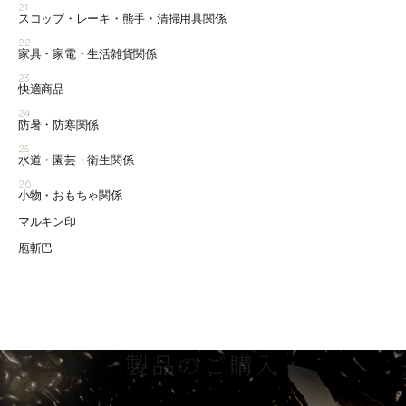
21
スコップ・レーキ・熊手・清掃用具関係
22
家具・家電・生活雑貨関係
23
快適商品
24
防暑・防寒関係
25
水道・園芸・衛生関係
26
小物・おもちゃ関係
マルキン印
庖斬巴
製品のご購入