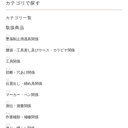
カテゴリで探す
カテゴリ一覧
取扱商品
01
墜落制止用器具関係
02
腰袋・工具差し及びケース・カラビナ関係
03
工具関係
04
切断・穴あけ関係
05
位置出し・締め具関係
06
マーカー・ペン関係
07
測位・測量関係
08
作業補助・補修関係
09