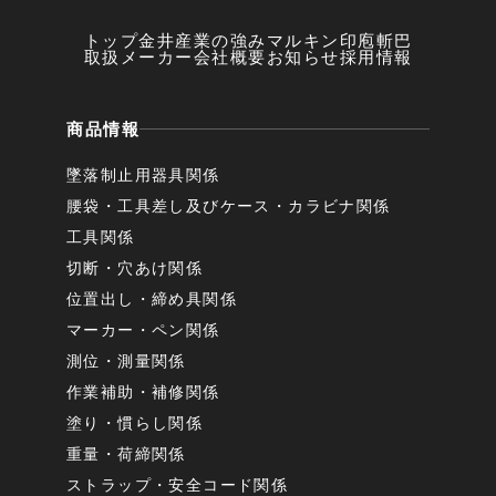
トップ
金井産業の強み
マルキン印
庖斬巴
取扱メーカー
会社概要
お知らせ
採用情報
商品情報
墜落制止用器具関係
腰袋・工具差し及びケース・カラビナ関係
工具関係
切断・穴あけ関係
位置出し・締め具関係
マーカー・ペン関係
測位・測量関係
作業補助・補修関係
塗り・慣らし関係
重量・荷締関係
ストラップ・安全コード関係