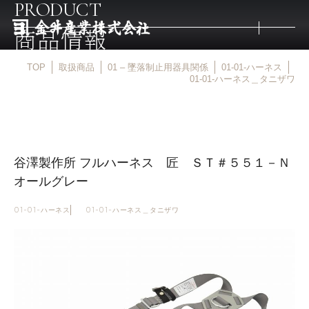
PRODUCT
商品情報
TOP
取扱商品
01 – 墜落制止用器具関係
01-01-ハーネス
トップ
01-01-ハーネス＿タニザワ
取扱商品
谷澤製作所 フルハーネス 匠 ＳＴ＃５５１－Ｎ
取扱メーカー
オールグレー
金井産業の強み
01-01-ハーネス
01-01-ハーネス＿タニザワ
マルキン印
庖斬巴