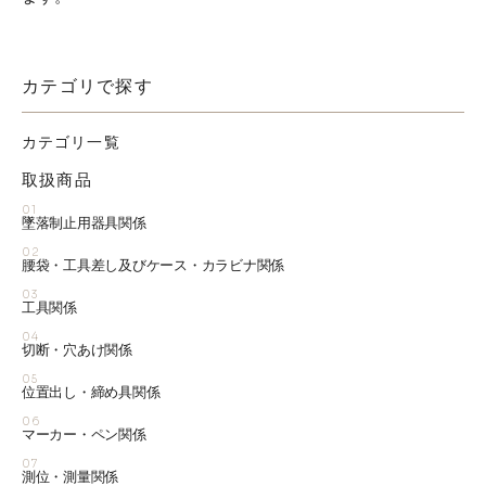
カテゴリで探す
カテゴリ一覧
取扱商品
01
墜落制止用器具関係
02
腰袋・工具差し及びケース・カラビナ関係
03
工具関係
04
切断・穴あけ関係
05
位置出し・締め具関係
06
マーカー・ペン関係
07
測位・測量関係