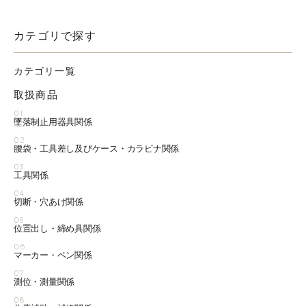
カテゴリで探す
カテゴリ一覧
取扱商品
01
墜落制止用器具関係
02
腰袋・工具差し及びケース・カラビナ関係
03
工具関係
04
切断・穴あけ関係
05
位置出し・締め具関係
06
マーカー・ペン関係
07
測位・測量関係
08