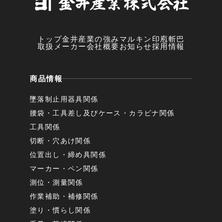
トップ
金井産業の強み
マルキン印
庖斬巴
取扱メーカー
会社概要
お知らせ
採用情報
商品情報
墜落制止用器具関係
腰袋・工具差し及びケース・カラビナ関係
工具関係
切断・穴あけ関係
位置出し・締め具関係
マーカー・ペン関係
測位・測量関係
作業補助・補修関係
塗り・慣らし関係