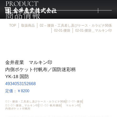
PRODUCT
商品情報
TOP
取扱商品
02 – 腰袋・工具差し及びケース・カラビナ関係
トップ
02-01-腰袋
02-01-腰袋＿マルキン印
取扱商品
金井産業 マルキン印
取扱メーカー
内側ポケット付帆布／国防迷彩柄
YK-18 国防
金井産業の強み
4934053152668
定価：￥8200
マルキン印
02 – 腰袋・工具差し及びケース・カラビナ関係
02-01-腰袋
02-01-腰袋＿マルキン印
02-02-帆布腰袋
マルキン印
内側ポケット付帆布
庖斬巴