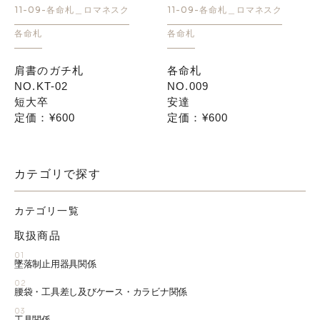
11-09-各命札＿ロマネスク
11-09-各命札＿ロマネスク
各命札
各命札
肩書のガチ札
各命札
NO.KT-02
NO.009
短大卒
安達
定価：¥600
定価：¥600
カテゴリで探す
カテゴリ一覧
取扱商品
01
墜落制止用器具関係
02
腰袋・工具差し及びケース・カラビナ関係
03
工具関係