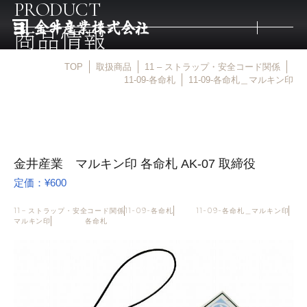
PRODUCT
商品情報
TOP
取扱商品
11 – ストラップ・安全コード関係
トップ
11-09-各命札
11-09-各命札＿マルキン印
取扱商品
金井産業 マルキン印 各命札 AK-07 取締役
取扱メーカー
定価：¥600
金井産業の強み
11 – ストラップ・安全コード関係
11-09-各命札
11-09-各命札＿マルキン印
マルキン印
各命札
マルキン印
庖斬巴