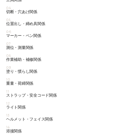
04
切断・穴あけ関係
05
位置出し・締め具関係
06
マーカー・ペン関係
07
測位・測量関係
08
作業補助・補修関係
09
塗り・慣らし関係
10
重量・荷締関係
11
ストラップ・安全コード関係
12
ライト関係
13
ヘルメット・フェイス関係
14
溶接関係