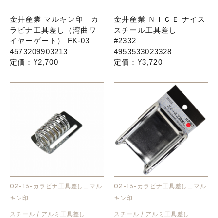
金井産業 マルキン印 カ
金井産業 ＮＩＣＥ ナイス
ラビナ工具差し（湾曲ワ
スチール工具差し
イヤーゲート） FK-03
#2332
4573209903213
4953533023328
定価：¥2,700
定価：¥3,720
02-13-カラビナ工具差し＿マル
02-13-カラビナ工具差し＿マル
キン印
キン印
スチール / アルミ工具差し
スチール / アルミ工具差し