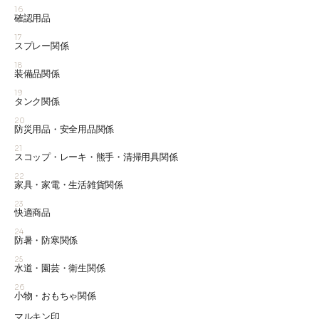
16
確認用品
17
スプレー関係
18
装備品関係
19
タンク関係
20
防災用品・安全用品関係
21
スコップ・レーキ・熊手・清掃用具関係
22
家具・家電・生活雑貨関係
23
快適商品
24
防暑・防寒関係
25
水道・園芸・衛生関係
26
小物・おもちゃ関係
マルキン印