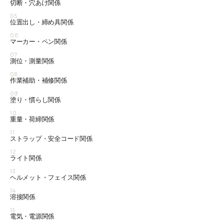
切断・穴あけ関係
05
位置出し・締め具関係
06
マーカー・ペン関係
07
測位・測量関係
08
作業補助・補修関係
09
塗り・慣らし関係
10
重量・荷締関係
11
ストラップ・安全コード関係
12
ライト関係
13
ヘルメット・フェイス関係
14
溶接関係
15
電気・電源関係