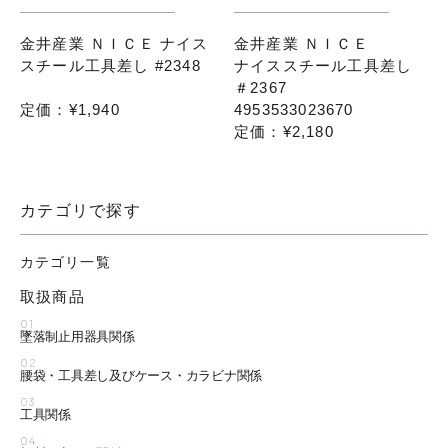
金井産業 ＮＩＣＥ ナイス
金井産業 ＮＩＣＥ
スチール工具差し #2348
ナイススチール工具差し
＃2367
定価：¥1,940
4953533023670
定価：¥2,180
カテゴリで探す
カテゴリ一覧
取扱商品
01
墜落制止用器具関係
02
腰袋・工具差し及びケース・カラビナ関係
03
工具関係
04