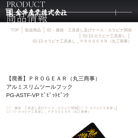
PRODUCT
商品情報
TOP
取扱商品
02 – 腰袋・工具差し及びケース・カラビナ関係
トップ
02-13-カラビナ工具差し
02-13-カラビナ工具差し＿ＰＲＯＧＥＡＲ（丸三商事）
取扱商品
取扱メーカー
【廃番】ＰＲＯＧＥＡＲ（丸三商事）
アルミスリムツールフック
金井産業の強み
PG-ASTF-VP ﾋﾞﾋﾞｯﾄﾋﾟﾝｸ
02 – 腰袋・工具差し及びケース・カラビナ関係
02-13-カラビナ工具差し
02-13-カラビナ工具差し＿ＰＲＯＧＥＡＲ（丸三商事）
マルキン印
庖斬巴