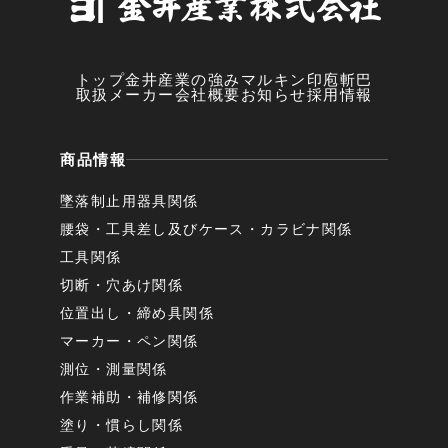
トップ
金井産業の強み
マルキン印
庖斬巴
取扱メーカー
会社概要
お知らせ
採用情報
商品情報
墜落制止用器具関係
腰袋・工具差し及びケース・カラビナ関係
工具関係
切断・穴あけ関係
位置出し・締め具関係
マーカー・ペン関係
測位・測量関係
作業補助・補修関係
塗り・慣らし関係