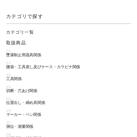
カテゴリで探す
カテゴリ一覧
取扱商品
01
墜落制止用器具関係
02
腰袋・工具差し及びケース・カラビナ関係
03
工具関係
04
切断・穴あけ関係
05
位置出し・締め具関係
06
マーカー・ペン関係
07
測位・測量関係
08