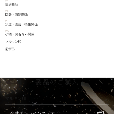
23
快適商品
24
防暑・防寒関係
25
水道・園芸・衛生関係
26
小物・おもちゃ関係
マルキン印
庖斬巴
製品のご購入
マルキン印
公式オンラインストア