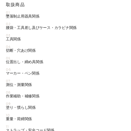
取扱商品
01
墜落制止用器具関係
02
腰袋・工具差し及びケース・カラビナ関係
03
工具関係
04
切断・穴あけ関係
05
位置出し・締め具関係
06
マーカー・ペン関係
07
測位・測量関係
08
作業補助・補修関係
09
塗り・慣らし関係
10
重量・荷締関係
11
ストラップ・安全コード関係