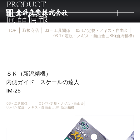
PRODUCT
商品情報
TOP
取扱商品
03 – 工具関係
03-17-定規・ノギス・自由金
トップ
03-17-定規・ノギス・自由金＿SK(新潟精機)
取扱商品
ＳＫ（新潟精機）
取扱メーカー
内側ガイド スケールの達人
IM-25
金井産業の強み
03 – 工具関係
03-17-定規・ノギス・自由金
03-17-定規・ノギス・自由金＿SK(新潟精機)
マルキン印
庖斬巴