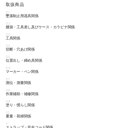
取扱商品
01
墜落制止用器具関係
02
腰袋・工具差し及びケース・カラビナ関係
03
工具関係
04
切断・穴あけ関係
05
位置出し・締め具関係
06
マーカー・ペン関係
07
測位・測量関係
08
作業補助・補修関係
09
塗り・慣らし関係
10
重量・荷締関係
11
ストラップ・安全コード関係