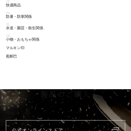
23
快適商品
24
防暑・防寒関係
25
水道・園芸・衛生関係
26
小物・おもちゃ関係
マルキン印
庖斬巴
製品のご購入
マルキン印
公式オンラインストア