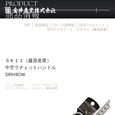
PRODUCT
商品情報
TOP
取扱商品
03 – 工具関係
03-07-ラチェット
トップ
03-07-ラチェット＿ＳＫ１１（藤原産業）
取扱商品
ＳＫ１１（藤原産業）
取扱メーカー
中空ラチェットハンドル
SRH3CW
金井産業の強み
03 – 工具関係
03-07-ラチェット
03-07-ラチェット＿ＳＫ１１（藤原産業）
マルキン印
庖斬巴