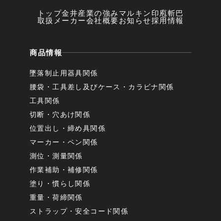
トップ
金井産業の強み
マルキン印
庖斬巴
取扱メーカー
会社概要
お知らせ
採用情報
商品情報
墜落制止用器具関係
腰袋・工具差し及びケース・カラビナ関係
工具関係
切断・穴あけ関係
位置出し・締め具関係
マーカー・ペン関係
測位・測量関係
作業補助・補修関係
塗り・慣らし関係
重量・荷締関係
ストラップ・安全コード関係