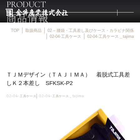
PRODUCT
商品情報
TOP
取扱商品
02 – 腰袋・工具差し及びケース・カラビナ関係
トップ
02-04-工具ケース
02-04-工具ケース＿tajima
取扱商品
ＴＪＭデザイン（ＴＡＪＩＭＡ） 着脱式工具差
取扱メーカー
しＫ２本差し SFKSK-P2
金井産業の強み
02-04-工具ケース
02-04-工具ケース＿tajima
マルキン印
庖斬巴