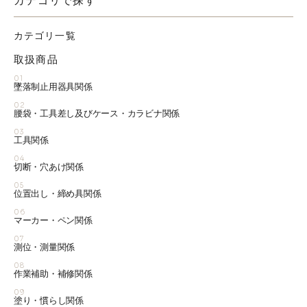
カテゴリで探す
カテゴリ一覧
取扱商品
01
墜落制止用器具関係
02
腰袋・工具差し及びケース・カラビナ関係
03
工具関係
04
切断・穴あけ関係
05
位置出し・締め具関係
06
マーカー・ペン関係
07
測位・測量関係
08
作業補助・補修関係
09
塗り・慣らし関係