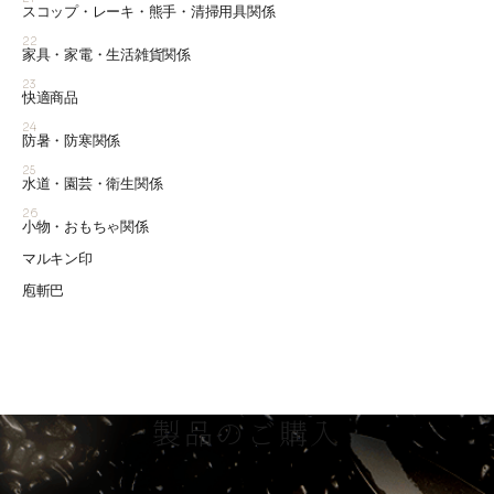
スコップ・レーキ・熊手・清掃用具関係
22
家具・家電・生活雑貨関係
23
快適商品
24
防暑・防寒関係
25
水道・園芸・衛生関係
26
小物・おもちゃ関係
マルキン印
庖斬巴
製品のご購入