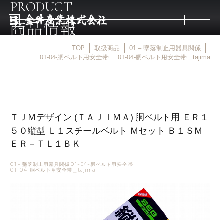
PRODUCT
商品情報
TOP
取扱商品
01 – 墜落制止用器具関係
トップ
01-04-胴ベルト用安全帯
01-04-胴ベルト用安全帯＿tajima
取扱商品
ＴＪＭデザイン (ＴＡＪＩＭＡ) 胴ベルト用 ＥＲ１
取扱メーカー
５０縦型 Ｌ１スチールベルト Ｍセット Ｂ１ＳＭ
ＥＲ－ＴＬ１ＢＫ
金井産業の強み
01 – 墜落制止用器具関係
01-04-胴ベルト用安全帯
01-04-胴ベルト用安全帯＿tajima
マルキン印
庖斬巴