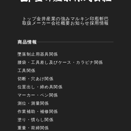
トップ
金井産業の強み
マルキン印
庖斬巴
取扱メーカー
会社概要
お知らせ
採用情報
商品情報
墜落制止用器具関係
腰袋・工具差し及びケース・カラビナ関係
工具関係
切断・穴あけ関係
位置出し・締め具関係
マーカー・ペン関係
測位・測量関係
作業補助・補修関係
塗り・慣らし関係
重量・荷締関係