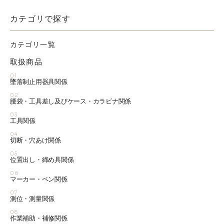
カテゴリで探す
カテゴリ一覧
取扱商品
01
墜落制止用器具関係
02
腰袋・工具差し及びケース・カラビナ関係
03
工具関係
04
切断・穴あけ関係
05
位置出し・締め具関係
06
マーカー・ペン関係
07
測位・測量関係
08
作業補助・補修関係