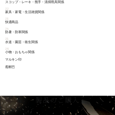
スコップ・レーキ・熊手・清掃用具関係
22
家具・家電・生活雑貨関係
23
快適商品
24
防暑・防寒関係
25
水道・園芸・衛生関係
26
小物・おもちゃ関係
マルキン印
庖斬巴
製品のご購入