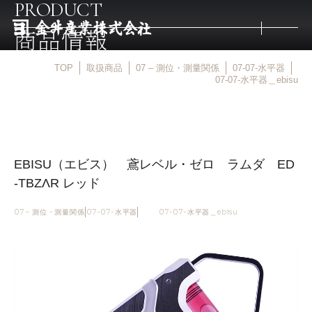
PRODUCT
商品情報
TOP
取扱商品
07 – 測位・測量関係
07-07-水平器
トップ
07-07-水平器＿ebisu
取扱商品
EBISU（エビス） 鳶レベル・ゼロ ラムダ ED
取扱メーカー
-TBZΛR レッド
金井産業の強み
07 – 測位・測量関係
07-07-水平器
07-07-水平器＿ebisu
マルキン印
庖斬巴