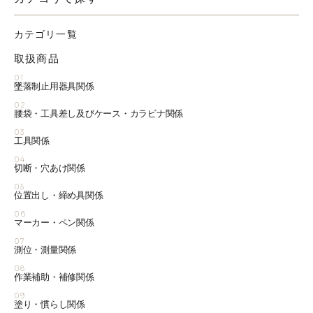
カテゴリ一覧
取扱商品
01
墜落制止用器具関係
02
腰袋・工具差し及びケース・カラビナ関係
03
工具関係
04
切断・穴あけ関係
05
位置出し・締め具関係
06
マーカー・ペン関係
07
測位・測量関係
08
作業補助・補修関係
09
塗り・慣らし関係