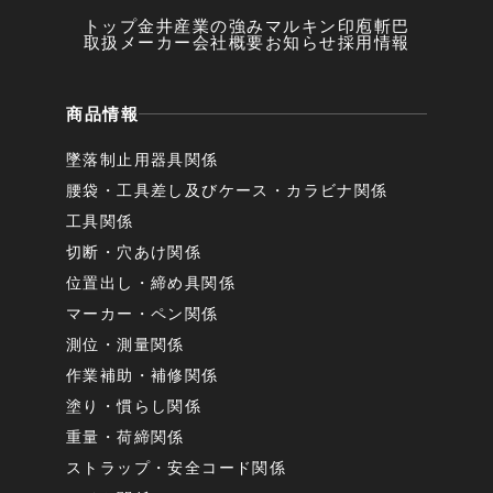
トップ
金井産業の強み
マルキン印
庖斬巴
取扱メーカー
会社概要
お知らせ
採用情報
商品情報
墜落制止用器具関係
腰袋・工具差し及びケース・カラビナ関係
工具関係
切断・穴あけ関係
位置出し・締め具関係
マーカー・ペン関係
測位・測量関係
作業補助・補修関係
塗り・慣らし関係
重量・荷締関係
ストラップ・安全コード関係