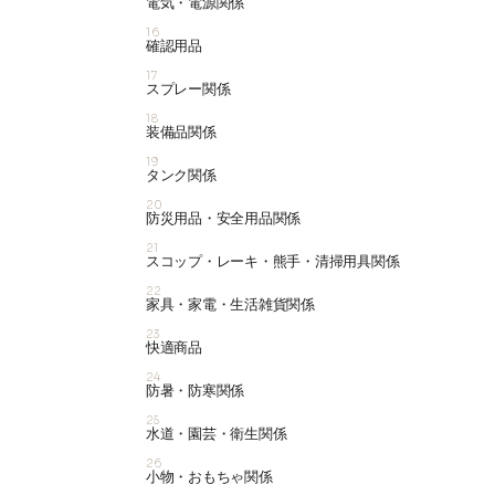
電気・電源関係
16
確認用品
17
スプレー関係
18
装備品関係
19
タンク関係
20
防災用品・安全用品関係
21
スコップ・レーキ・熊手・清掃用具関係
22
家具・家電・生活雑貨関係
23
快適商品
24
防暑・防寒関係
25
水道・園芸・衛生関係
26
小物・おもちゃ関係