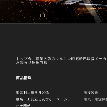
トップ
金井産業の強み
マルキン印
庖斬巴
取扱メーカ
お知らせ
採用情報
商品情報
墜落制止用器具関係
溶接関係
腰袋・工具差し及びケース・カラ
電気・電源関
ビナ関係