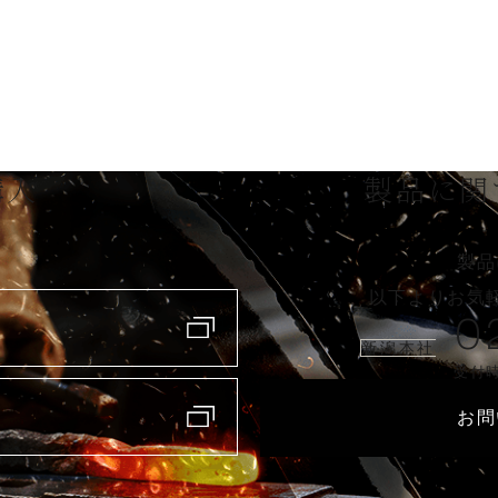
購入
製品に関
製品
以下よりお気
0
新潟本社
受付時
お問