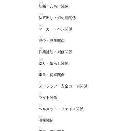
04
切断・穴あけ関係
05
位置出し・締め具関係
06
マーカー・ペン関係
07
測位・測量関係
08
作業補助・補修関係
09
塗り・慣らし関係
10
重量・荷締関係
11
ストラップ・安全コード関係
12
ライト関係
13
ヘルメット・フェイス関係
14
溶接関係
15