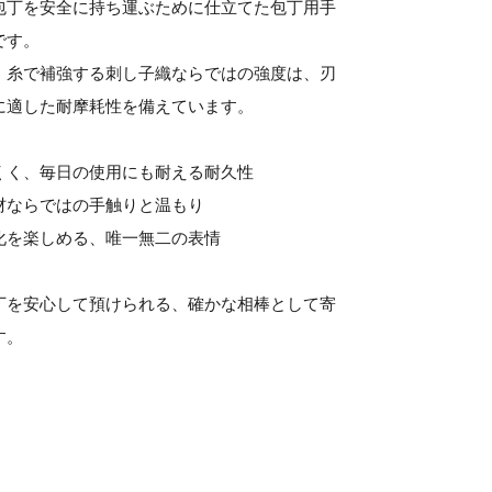
包丁を安全に持ち運ぶために仕立てた包丁用手
です。
、糸で補強する刺し子織ならではの強度は、刃
に適した耐摩耗性を備えています。
くく、毎日の使用にも耐える耐久性
材ならではの手触りと温もり
化を楽しめる、唯一無二の表情
丁を安心して預けられる、確かな相棒として寄
す。