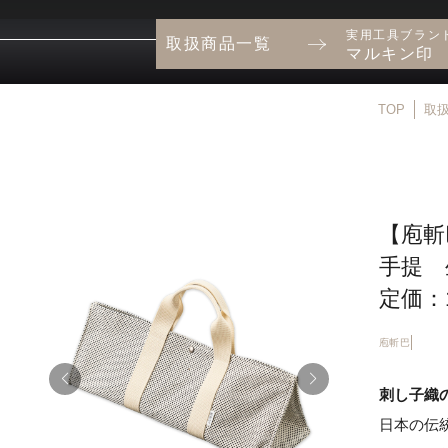
実用工具ブラン
取扱商品一覧
マルキン印
TOP
取
【庖斬巴
手提 
定価：1
庖斬巴
刺し子織
日本の伝