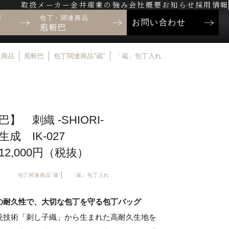
取扱メーカー
金井産業の強み
会社概要
お知らせ
採用情報
ド
包丁・関連商品
お問い合わせ
庖斬巴
扱商品
庖斬巴
包丁関連商品"蔵"
「蔵」包丁入れ
】 刺織 -SHIORI-
生成 IK-027
2,000円（税抜）
包丁関連商品"蔵"
「蔵」包丁入れ
の耐久性で、大切な包丁を守る包丁バッグ
統技術「刺し子織」から生まれた高耐久生地を