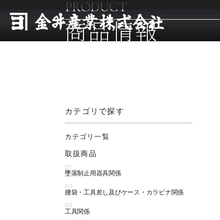
PRODUCT
商品情報
カテゴリで探す
カテゴリ一覧
取扱商品
01
墜落制止用器具関係
02
腰袋・工具差し及びケース・カラビナ関係
03
工具関係