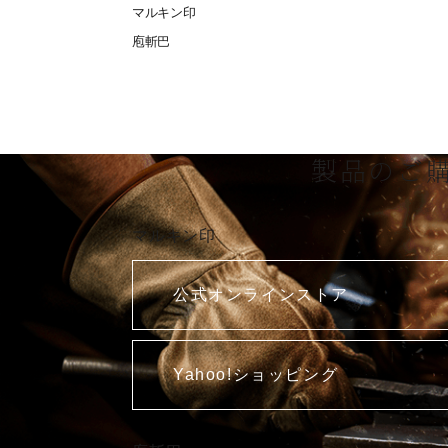
マルキン印
庖斬巴
製品のご
マルキン印
公式オンラインストア
Yahoo!ショッピング