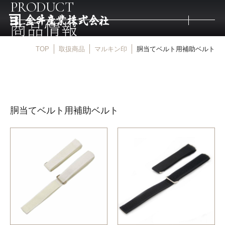
PRODUCT
商品情報
TOP
取扱商品
マルキン印
胴当てベルト用補助ベルト
トップ
取扱商品
胴当てベルト用補助ベルト
取扱メーカー
金井産業の強み
マルキン印
庖斬巴