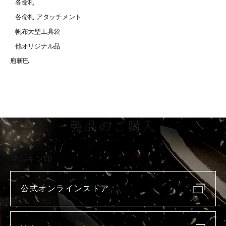
各命札
各命札 アタッチメント
帆布大型工具袋
他オリジナル品
庖斬巴
製品のご購入
マルキン印
公式オンラインストア