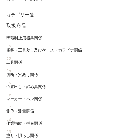
カテゴリ一覧
取扱商品
01
墜落制止用器具関係
02
腰袋・工具差し及びケース・カラビナ関係
03
工具関係
04
切断・穴あけ関係
05
位置出し・締め具関係
06
マーカー・ペン関係
07
測位・測量関係
08
作業補助・補修関係
09
塗り・慣らし関係