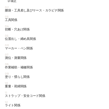
Ｄ環止
02
腰袋・工具差し及びケース・カラビナ関係
03
工具関係
04
切断・穴あけ関係
05
位置出し・締め具関係
06
マーカー・ペン関係
07
測位・測量関係
08
作業補助・補修関係
09
塗り・慣らし関係
10
重量・荷締関係
11
ストラップ・安全コード関係
12
ライト関係