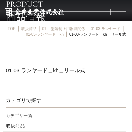
PRODUCT
商品情報
TOP
取扱商品
01 – 墜落制止用器具関係
01-03-ランヤード
トップ
01-03-ランヤード＿kh
01-03-ランヤード＿kh＿リール式
取扱商品
01-03-ランヤード＿kh＿リール式
取扱メーカー
金井産業の強み
カテゴリで探す
マルキン印
カテゴリ一覧
取扱商品
庖斬巴