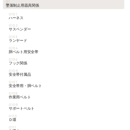
01
墜落制止用器具関係
お知らせ
0101
ハーネス
0102
サスペンダー
採用情報
0103
ランヤード
0104
胴ベルト用安全帯
0105
フック関係
0106
安全帯付属品
0107
安全帯用・胴ベルト
お問い合わせはこちら
0108
作業用ベルト
0109
サポートベルト
0110
Ｄ環
0111