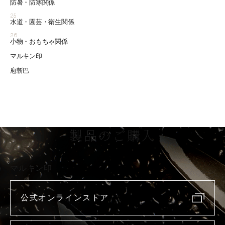
防暑・防寒関係
25
水道・園芸・衛生関係
26
小物・おもちゃ関係
マルキン印
庖斬巴
製品のご購入
マルキン印
公式オンラインストア