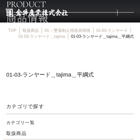
PRODUCT
商品情報
TOP
取扱商品
01 – 墜落制止用器具関係
01-03-ランヤード
トップ
01-03-ランヤード＿tajima
01-03-ランヤード＿tajima＿平綱式
取扱商品
01-03-ランヤード＿tajima＿平綱式
取扱メーカー
金井産業の強み
カテゴリで探す
マルキン印
カテゴリ一覧
取扱商品
庖斬巴