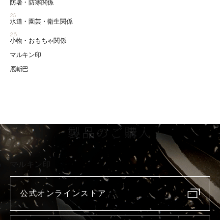
防暑・防寒関係
25
水道・園芸・衛生関係
26
小物・おもちゃ関係
マルキン印
庖斬巴
製品のご購入
マルキン印
公式オンラインストア