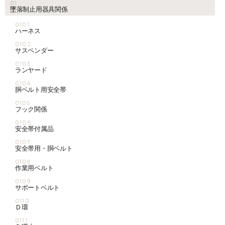
01
墜落制止用器具関係
お知らせ
0101
ハーネス
0102
サスペンダー
採用情報
0103
ランヤード
0104
胴ベルト用安全帯
0105
フック関係
0106
安全帯付属品
0107
安全帯用・胴ベルト
お問い合わせはこちら
0108
作業用ベルト
0109
サポートベルト
0110
Ｄ環
0111