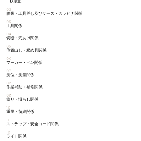
Ｄ環止
02
腰袋・工具差し及びケース・カラビナ関係
03
工具関係
04
切断・穴あけ関係
05
位置出し・締め具関係
06
マーカー・ペン関係
07
測位・測量関係
08
作業補助・補修関係
09
塗り・慣らし関係
10
重量・荷締関係
11
ストラップ・安全コード関係
12
ライト関係