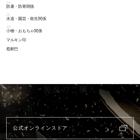
24
防暑・防寒関係
25
水道・園芸・衛生関係
26
小物・おもちゃ関係
マルキン印
庖斬巴
製品のご購入
マルキン印
公式オンラインストア