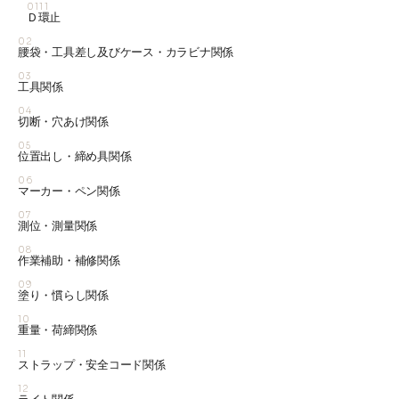
0111
Ｄ環止
02
腰袋・工具差し及びケース・カラビナ関係
03
工具関係
04
切断・穴あけ関係
05
位置出し・締め具関係
06
マーカー・ペン関係
07
測位・測量関係
08
作業補助・補修関係
09
塗り・慣らし関係
10
重量・荷締関係
11
ストラップ・安全コード関係
12