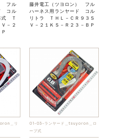
） フル
藤井電工（ツヨロン） フル
ド コル
ハーネス用ランヤード コル
本式 Ｔ
リトラ ＴＨＬ－ＣＲ９３Ｓ
ＳＶ－２
Ｖ－２１ＫＳ－Ｒ２３－ＢＰ
ＢＰ
oron＿リ
01-03-ランヤード＿tsuyoron＿ロ
ープ式