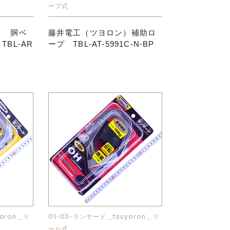
ープ式
） 胴ベ
藤井電工（ツヨロン）補助ロ
BL-AR
ープ TBL-AT-5991C-N-BP
oron＿リ
01-03-ランヤード＿tsuyoron＿リ
ール式