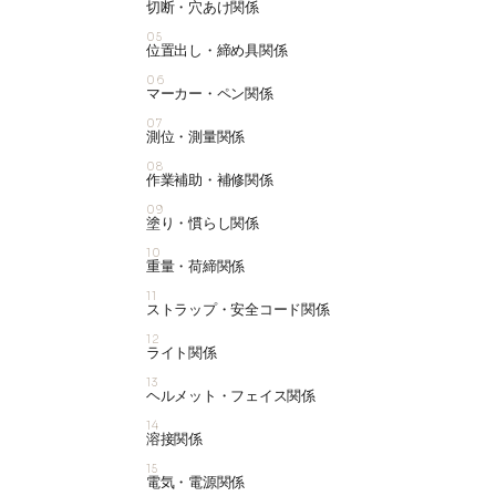
切断・穴あけ関係
05
位置出し・締め具関係
06
マーカー・ペン関係
07
測位・測量関係
08
作業補助・補修関係
09
塗り・慣らし関係
10
重量・荷締関係
11
ストラップ・安全コード関係
12
ライト関係
13
ヘルメット・フェイス関係
14
溶接関係
15
電気・電源関係