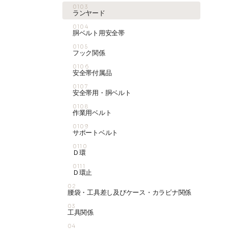
0103
ランヤード
0104
胴ベルト用安全帯
0105
フック関係
0106
安全帯付属品
0107
安全帯用・胴ベルト
0108
作業用ベルト
0109
サポートベルト
0110
Ｄ環
0111
Ｄ環止
02
腰袋・工具差し及びケース・カラビナ関係
03
工具関係
04