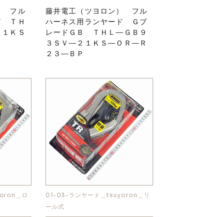
） フル
藤井電工（ツヨロン） フル
ド ＴＨ
ハーネス用ランヤード Ｇブ
２１ＫＳ
レードＧＢ ＴＨＬ―ＧＢ９
３ＳＶ―２１ＫＳ―ＯＲ―Ｒ
２３―ＢＰ
oron＿ロ
01-03-ランヤード＿tsuyoron＿リ
ール式