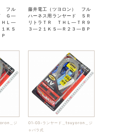
） フル
藤井電工（ツヨロン） フル
ド Ｇ―
ハーネス用ランヤード ＳＲ
ＴＨＬ―
リトラＴＲ ＴＨＬ―ＴＲ９
２１ＫＳ
３―２１ＫＳ―Ｒ２３―ＢＰ
ＢＰ
oron＿ジ
01-03-ランヤード＿tsuyoron＿ジ
ャバラ式