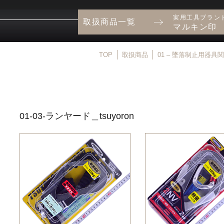
実用工具ブラン
取扱商品一覧
マルキン印
TOP
取扱商品
01 – 墜落制止用器具
01-03-ランヤード＿tsuyoron