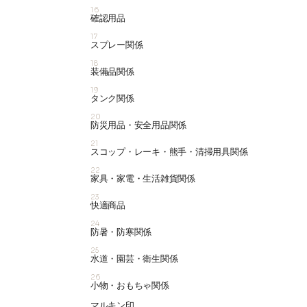
16
確認用品
17
スプレー関係
18
装備品関係
19
タンク関係
20
防災用品・安全用品関係
21
スコップ・レーキ・熊手・清掃用具関係
22
家具・家電・生活雑貨関係
23
快適商品
24
防暑・防寒関係
25
水道・園芸・衛生関係
26
小物・おもちゃ関係
マルキン印