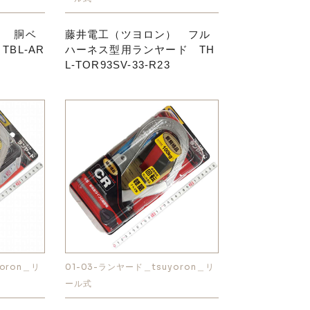
） 胴ベ
藤井電工（ツヨロン） フル
BL-AR
ハーネス型用ランヤード TH
L-TOR93SV-33-R23
oron＿リ
01-03-ランヤード＿tsuyoron＿リ
ール式