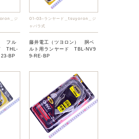
oron＿ジ
01-03-ランヤード＿tsuyoron＿ジ
ャバラ式
） フル
藤井電工（ツヨロン） 胴ベ
 THL-
ルト用ランヤード TBL-NV9
R23-BP
9-RE-BP