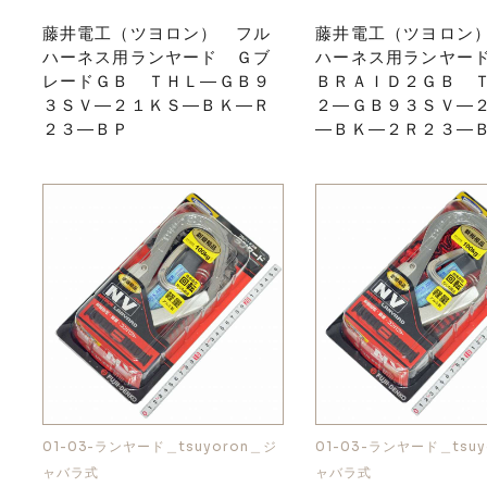
藤井電工（ツヨロン） フル
藤井電工（ツヨロン
ハーネス用ランヤード Ｇブ
ハーネス用ランヤー
レードＧＢ ＴＨＬ―ＧＢ９
ＢＲＡＩＤ２ＧＢ 
３ＳＶ―２１ＫＳ―ＢＫ―Ｒ
２―ＧＢ９３ＳＶ―
２３―ＢＰ
―ＢＫ―２Ｒ２３―
01-03-ランヤード＿tsuyoron＿ジ
01-03-ランヤード＿tsuy
ャバラ式
ャバラ式