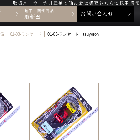
取扱メーカー
金井産業の強み
会社概要
お知らせ
採用情報
ド
包丁・関連商品
お問い合わせ
庖斬巴
関係
01-03-ランヤード
01-03-ランヤード＿tsuyoron