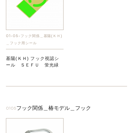
01-05-フック関係＿基陽(ＫＨ)
＿フック用シール
基陽(ＫＨ) フック視認シ
ール ＳＥＦＵ 蛍光緑
フック関係＿椿モデル＿フック
0105