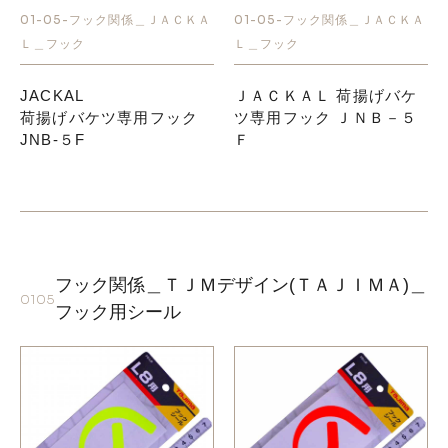
01-05-フック関係＿ＪＡＣＫＡ
01-05-フック関係＿ＪＡＣＫＡ
Ｌ＿フック
Ｌ＿フック
お知らせ
JACKAL
ＪＡＣＫＡＬ 荷揚げバケ
採用情報
荷揚げバケツ専用フック
ツ専用フック ＪＮＢ－５
JNB-５F
Ｆ
フック関係＿ＴＪＭデザイン(ＴＡＪＩＭＡ)＿
0105
お問い合わせはこちら
フック用シール