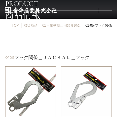
PRODUCT
商品情報
TOP
取扱商品
01 – 墜落制止用器具関係
01-05-フック関係
トップ
取扱商品
フック関係＿ＪＡＣＫＡＬ＿フック
0105
取扱メーカー
金井産業の強み
マルキン印
庖斬巴