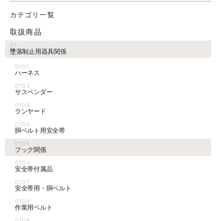
カテゴリ一覧
取扱商品
01
墜落制止用器具関係
0101
ハーネス
0102
サスペンダー
0103
ランヤード
0104
胴ベルト用安全帯
0105
フック関係
0106
安全帯付属品
0107
安全帯用・胴ベルト
0108
作業用ベルト
0109