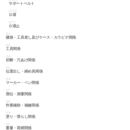
サポートベルト
0110
Ｄ環
0111
Ｄ環止
02
腰袋・工具差し及びケース・カラビナ関係
03
工具関係
04
切断・穴あけ関係
05
位置出し・締め具関係
06
マーカー・ペン関係
07
測位・測量関係
08
作業補助・補修関係
09
塗り・慣らし関係
10
重量・荷締関係