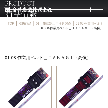
PRODUCT
商品情報
TOP
取扱商品
01 – 墜落制止用器具関係
01-08-作業用ベルト
トップ
01-08-作業用ベルト＿ＴＡＫＡＧＩ（高儀）
取扱商品
01-08-作業用ベルト＿ＴＡＫＡＧＩ（高儀）
取扱メーカー
金井産業の強み
マルキン印
庖斬巴