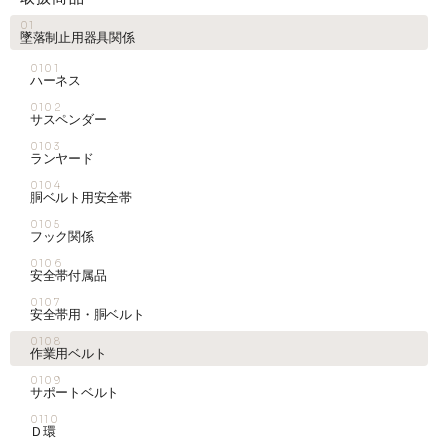
01
墜落制止用器具関係
0101
ハーネス
0102
サスペンダー
0103
ランヤード
0104
胴ベルト用安全帯
0105
フック関係
0106
安全帯付属品
0107
安全帯用・胴ベルト
0108
作業用ベルト
0109
サポートベルト
0110
Ｄ環