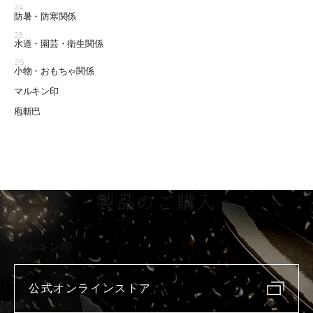
24
防暑・防寒関係
25
水道・園芸・衛生関係
26
小物・おもちゃ関係
マルキン印
庖斬巴
製品のご購入
マルキン印
公式オンラインストア