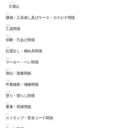
0111
Ｄ環止
02
腰袋・工具差し及びケース・カラビナ関係
03
工具関係
04
切断・穴あけ関係
05
位置出し・締め具関係
06
マーカー・ペン関係
07
測位・測量関係
08
作業補助・補修関係
09
塗り・慣らし関係
10
重量・荷締関係
11
ストラップ・安全コード関係
12